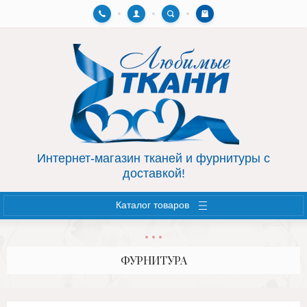
Назад
Назад
AIRTON.HOME
ФУРНИТУРА
СУМКИ, КОСМЕТИЧКИ
МОЛНИИ
Интернет-магазин тканей и фурнитуры с
доставкой!
Каталог товаров
ФУРНИТУРА