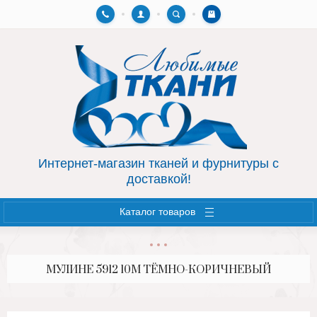
Назад
Назад
AIRTON.HOME
ФУРНИТУРА
СУМКИ, КОСМЕТИЧКИ
МОЛНИИ
Интернет-магазин тканей и фурнитуры с
доставкой!
Каталог товаров
МУЛИНЕ 5912 10М ТЁМНО-КОРИЧНЕВЫЙ