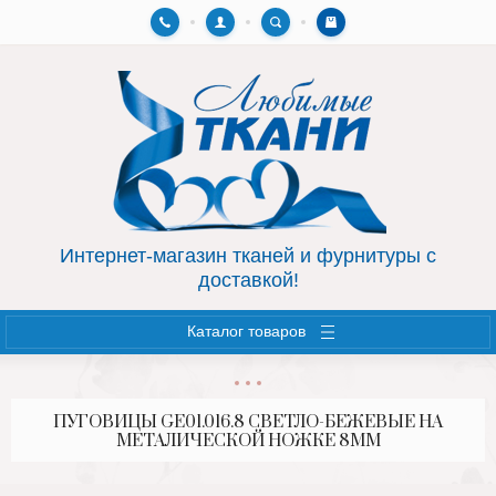
Назад
Назад
AIRTON.HOME
ФУРНИТУРА
СУМКИ, КОСМЕТИЧКИ
МОЛНИИ
Интернет-магазин тканей и фурнитуры с
доставкой!
Каталог товаров
ПУГОВИЦЫ GE01.016.8 СВЕТЛО-БЕЖЕВЫЕ НА
МЕТАЛИЧЕСКОЙ НОЖКЕ 8ММ