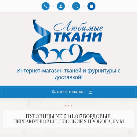
Назад
Назад
AIRTON.HOME
ФУРНИТУРА
СУМКИ, КОСМЕТИЧКИ
МОЛНИИ
Интернет-магазин тканей и фурнитуры с
доставкой!
Каталог товаров
ПУГОВИЦЫ NE15.14L.017 БОРДОВЫЕ,
ПЕРЛАМУТРОВЫЕ, ПЛОСКИЕ 2 ПРОКОЛА, 9ММ