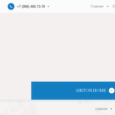
Главная
О
+7 (988) 486-73-78
AIRTON.HOME
главная
СУМКИ, КОСМЕТИЧКИ
МОЛНИИ