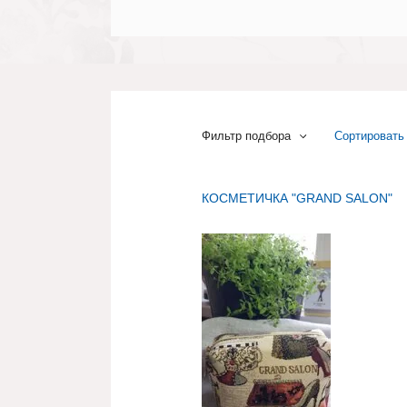
Фильтр подбора
Сортировать
Не сорт
КОСМЕТИЧКА "GRAND SALON"
По назв
По назв
Цена руб.:
По возр
По убы
сбросить фильтр
Показать