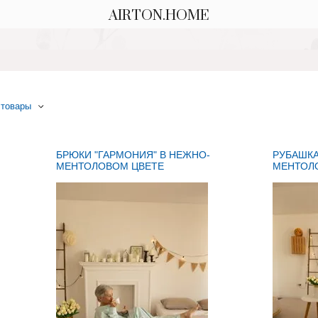
AIRTON.HOME
 товары
ировать
БРЮКИ "ГАРМОНИЯ" В НЕЖНО-
РУБАШКА
МЕНТОЛОВОМ ЦВЕТЕ
МЕНТОЛ
анию А — Я
анию Я — А
астанию
ванию